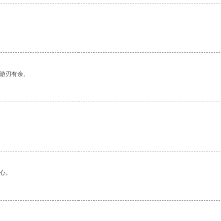
中游刃有余。
心。