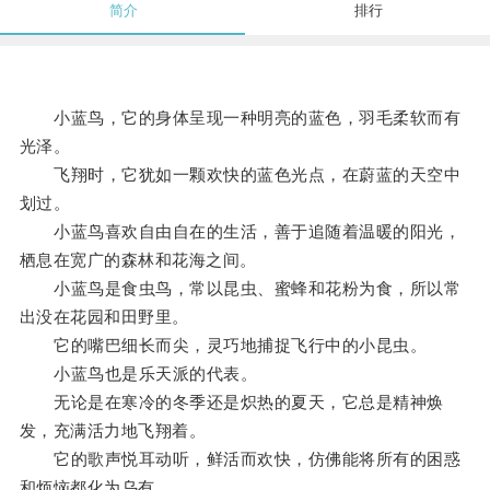
简介
排行
小蓝鸟，它的身体呈现一种明亮的蓝色，羽毛柔软而有
光泽。
飞翔时，它犹如一颗欢快的蓝色光点，在蔚蓝的天空中
划过。
小蓝鸟喜欢自由自在的生活，善于追随着温暖的阳光，
栖息在宽广的森林和花海之间。
小蓝鸟是食虫鸟，常以昆虫、蜜蜂和花粉为食，所以常
出没在花园和田野里。
它的嘴巴细长而尖，灵巧地捕捉飞行中的小昆虫。
小蓝鸟也是乐天派的代表。
无论是在寒冷的冬季还是炽热的夏天，它总是精神焕
发，充满活力地飞翔着。
它的歌声悦耳动听，鲜活而欢快，仿佛能将所有的困惑
和烦恼都化为乌有。