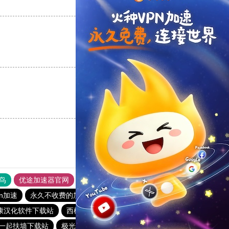
支持
[0]
反对
[0]
支持
[0]
反对
[0]
支持
[0]
反对
[0]
鸟
优途加速器官网
风驰加速器
旋风加速器
八戒看书
qn加速
永久不收费的加速器
每天免费2小时加速器
康汉化软件下载站
西柚加速器
vp加速器
西柚加速器
一起扶墙下载站
极光vqn官网
旋风加速度器
猎豹加速器