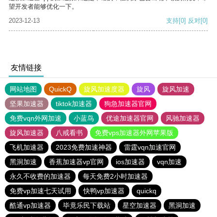
望开发者能够优化一下。
2023-12-13
支持
[0]
反对
[0]
友情链接
网站地图
QuickQ
旋风加速度器
旋风
旋风加速
坚果加速器
tiktok加速器
狗急加速器官网
免费vqn外网加速
小蓝鸟
优途加速器官网
风驰加速器
旋风加速器
八戒看书
免费vps加速器外网苹果版
飞机加速器
2023免费加速神器
雷霆vqn加速官网
黑洞加速
香蕉加速器vp官网
ios加速器
vqn加速
永久不收费的加速器
每天免费2小时加速器
免费vp加速七天试用
快鸭vp加速器
quickq
酷通vp加速器
毕竟乐民下载站
星空加速器
黑洞加速