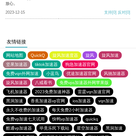
放心。
2023-12-15
支持
[0]
反对
[0]
友情链接
网站地图
QuickQ
旋风加速度器
旋风
旋风加速
坚果加速器
tiktok加速器
狗急加速器官网
免费vqn外网加速
小蓝鸟
优途加速器官网
风驰加速器
旋风加速器
八戒看书
免费vps加速器外网苹果版
飞机加速器
2023免费加速神器
雷霆vqn加速官网
黑洞加速
香蕉加速器vp官网
ios加速器
vqn加速
永久不收费的加速器
每天免费2小时加速器
免费vp加速七天试用
快鸭vp加速器
quickq
酷通vp加速器
毕竟乐民下载站
星空加速器
黑洞加速