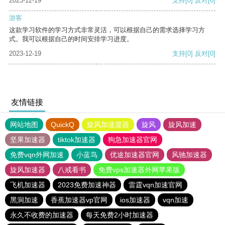
2023-12-19
支持
[0]
反对
[0]
游客
这款学习软件的学习方式非常灵活，可以根据自己的需求选择学习方
式。我可以根据自己的时间安排学习进度。
2023-12-19
支持
[0]
反对
[0]
友情链接
网站地图
QuickQ
旋风加速度器
旋风
旋风加速
坚果加速器
tiktok加速器
狗急加速器官网
免费vqn外网加速
小蓝鸟
优途加速器官网
风驰加速器
旋风加速器
八戒看书
免费vps加速器外网苹果版
飞机加速器
2023免费加速神器
雷霆vqn加速官网
黑洞加速
香蕉加速器vp官网
ios加速器
vqn加速
永久不收费的加速器
每天免费2小时加速器