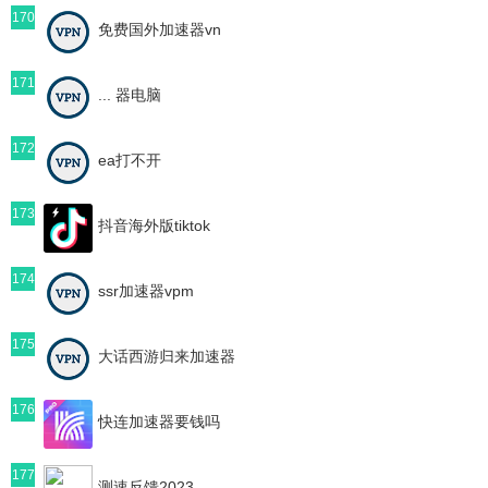
170
免费国外加速器vn
171
... 器电脑
172
ea打不开
173
抖音海外版tiktok
174
ssr加速器vpm
175
大话西游归来加速器
176
快连加速器要钱吗
177
测速反馈2023