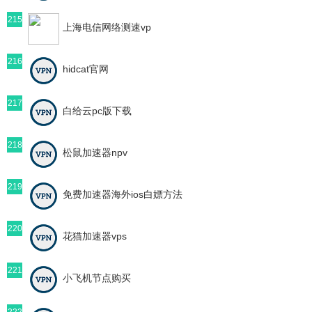
215
上海电信网络测速vp
216
hidcat官网
217
白给云pc版下载
218
松鼠加速器npv
219
免费加速器海外ios白嫖方法
220
花猫加速器vps
221
小飞机节点购买
222