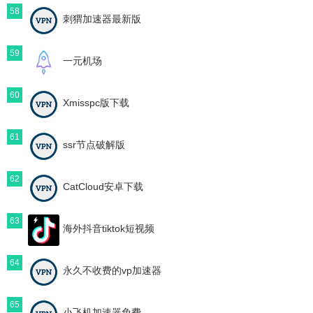
58
刺猬加速器最新版
59
一元机场
60
Xmisspc版下载
61
ssr节点破解版
62
CatCloud安卓下载
63
海外抖音tiktok短视频
64
永久不收费的vp加速器
65
小飞机加速器免费