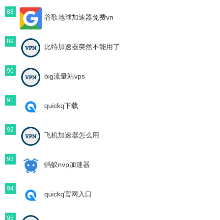
88
谷歌地球加速器免费vn
89
比特加速器突然不能用了
90
big流量站vps
91
quickq下载
92
飞机加速器怎么用
93
蚂蚁nvp加速器
94
quickq官网入口
95