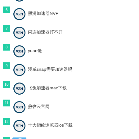
6
黑洞加速器NVP
7
闪连加速器打不开
8
yuan链
9
漫威snap需要加速器吗
10
飞兔加速器mac下载
11
煎饺云官网
12
十大指纹浏览器ios下载