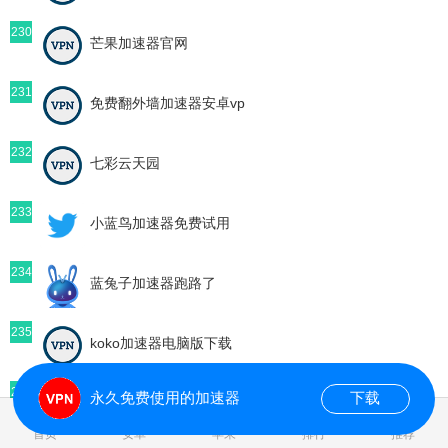
230
芒果加速器官网
231
免费翻外墙加速器安卓vp
232
七彩云天园
233
小蓝鸟加速器免费试用
234
蓝兔子加速器跑路了
235
koko加速器电脑版下载
236
永久免费使用的加速器
下载
中国电信测速网安卓版
首页
安卓
苹果
排行
推荐