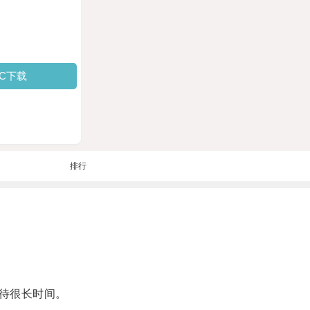
PC下载
排行
待很长时间。