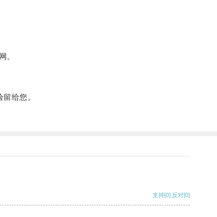
网。
验留给您。
支持
[0]
反对
[0]